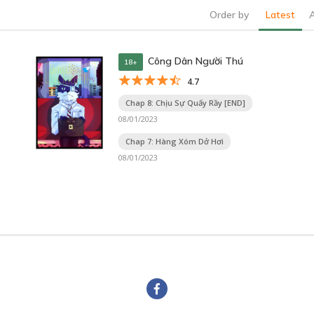
Order by
Latest
Công Dân Người Thú
18+
4.7
Chap 8: Chịu Sự Quấy Rầy [END]
08/01/2023
Chap 7: Hàng Xóm Dở Hơi
08/01/2023