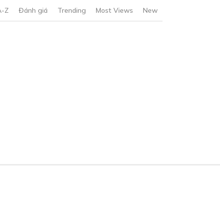
A-Z
Đánh giá
Trending
Most Views
New