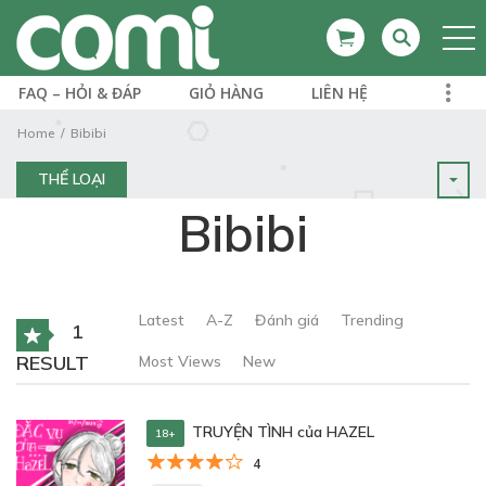
FAQ – HỎI & ĐÁP
GIỎ HÀNG
LIÊN HỆ
Home
Bibibi
THỂ LOẠI
Bibibi
Latest
A-Z
Đánh giá
Trending
1
RESULT
Most Views
New
TRUYỆN TÌNH của HAZEL
18+
4