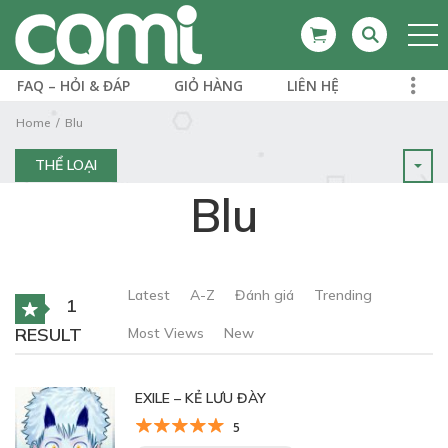
FAQ – HỎI & ĐÁP
GIỎ HÀNG
LIÊN HỆ
Home
Blu
THỂ LOẠI
Blu
Latest
A-Z
Đánh giá
Trending
1
RESULT
Most Views
New
EXILE – KẺ LƯU ĐÀY
5