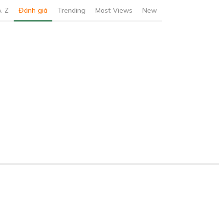
A-Z
Đánh giá
Trending
Most Views
New