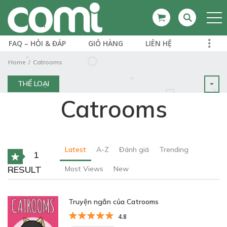
FAQ – HỎI & ĐÁP
GIỎ HÀNG
LIÊN HỆ
Home
Catrooms
THỂ LOẠI
Catrooms
Latest
A-Z
Đánh giá
Trending
1
RESULT
Most Views
New
Truyện ngắn của Catrooms
4.8