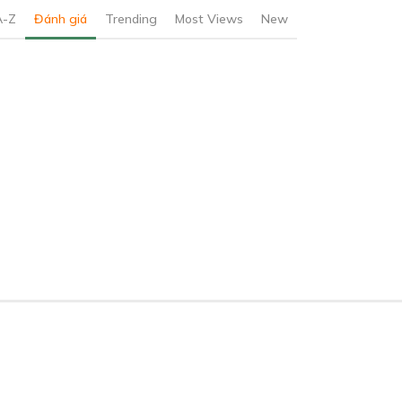
A-Z
Đánh giá
Trending
Most Views
New