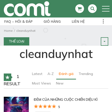
FAQ – HỎI & ĐÁP
GIỎ HÀNG
LIÊN HỆ
Home
cleanduynhat
THỂ LOẠI
cleanduynhat
Latest
A-Z
Đánh giá
Trending
1
RESULT
Most Views
New
ĐÊM CỦA NHỮNG CUỘC CHIẾN DIỆU KÌ
5