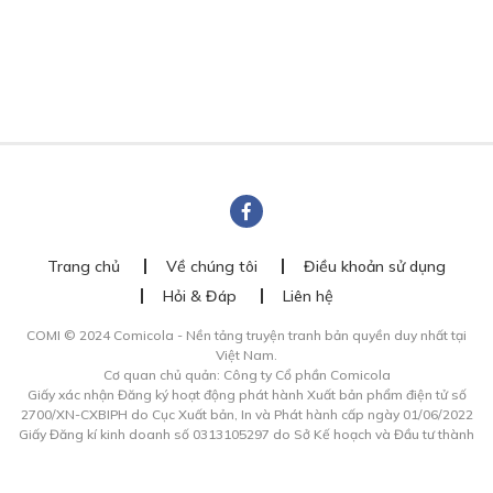
Trang chủ
Về chúng tôi
Điều khoản sử dụng
Hỏi & Đáp
Liên hệ
COMI © 2024 Comicola - Nền tảng truyện tranh bản quyền duy nhất tại
Việt Nam.
Cơ quan chủ quản: Công ty Cổ phần Comicola
Giấy xác nhận Đăng ký hoạt động phát hành Xuất bản phẩm điện tử số
2700/XN-CXBIPH do Cục Xuất bản, In và Phát hành cấp ngày 01/06/2022
Giấy Đăng kí kinh doanh số 0313105297 do Sở Kế hoạch và Đầu tư thành
phố Hồ Chí Minh cấp ngày 21/1/2015