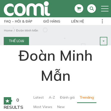
FAQ – HỎI & ĐÁP
GIỎ HÀNG
LIÊN HỆ
Home
Đoàn Minh Mẫn
THỂ LOẠI
Đoàn Minh
Mẫn
Latest
A-Z
Đánh giá
Trending
0
RESULTS
Most Views
New