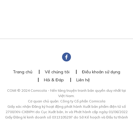
Trang chủ
Về chúng tôi
Điều khoản sử dụng
Hỏi & Đáp
Liên hệ
COMI © 2024 Comicola - Nền tảng truyện tranh bản quyền duy nhất tại
Việt Nam.
Cơ quan chủ quản: Công ty Cổ phần Comicola
Giấy xác nhận Đăng ký hoạt động phát hành Xuất bản phẩm điện tử số
2700/XN-CXBIPH do Cục Xuất bản, In và Phát hành cấp ngày 01/06/2022
Giấy Đăng kí kinh doanh số 0313105297 do Sở Kế hoạch và Đầu tư thành
phố Hồ Chí Minh cấp ngày 21/1/2015