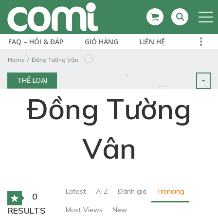
FAQ – HỎI & ĐÁP
GIỎ HÀNG
LIÊN HỆ
Home
Đồng Tường Vân
THỂ LOẠI
Đồng Tường
Vân
Latest
A-Z
Đánh giá
Trending
0
RESULTS
Most Views
New