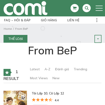
FAQ – HỎI & ĐÁP
GIỎ HÀNG
LIÊN HỆ
Home
From BeP
THỂ LOẠI
From BeP
Latest
A-Z
Đánh giá
Trending
1
RESULT
Most Views
New
Tôi Lớp 10, Cô Lớp 12
4.4