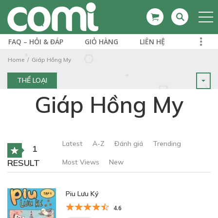
FAQ – HỎI & ĐÁP
GIỎ HÀNG
LIÊN HỆ
Home
Giáp Hồng My
THỂ LOẠI
Giáp Hồng My
Latest
A-Z
Đánh giá
Trending
1
RESULT
Most Views
New
Piu Lưu Ký
4.6