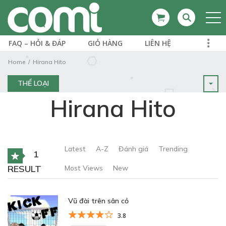
FAQ – HỎI & ĐÁP
GIỎ HÀNG
LIÊN HỆ
Home
Hirana Hito
THỂ LOẠI
Hirana Hito
Latest
A-Z
Đánh giá
Trending
1
RESULT
Most Views
New
Vũ đài trên sân cỏ
3.8