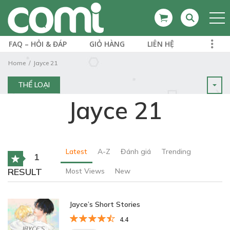
FAQ – HỎI & ĐÁP
GIỎ HÀNG
LIÊN HỆ
Home
Jayce 21
THỂ LOẠI
Jayce 21
Latest
A-Z
Đánh giá
Trending
1
RESULT
Most Views
New
Jayce’s Short Stories
4.4