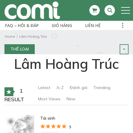
FAQ – HỎI & ĐÁP
GIỎ HÀNG
LIÊN HỆ
Home
Lâm Hoàng Trúc
THỂ LOẠI
Lâm Hoàng Trúc
Latest
A-Z
Đánh giá
Trending
1
RESULT
Most Views
New
Tái sinh
5