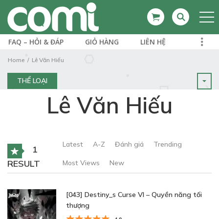
FAQ – HỎI & ĐÁP
GIỎ HÀNG
LIÊN HỆ
Home
Lê Văn Hiếu
THỂ LOẠI
Lê Văn Hiếu
Latest
A-Z
Đánh giá
Trending
1
RESULT
Most Views
New
[043] Destiny_s Curse VI – Quyền năng tối
thượng