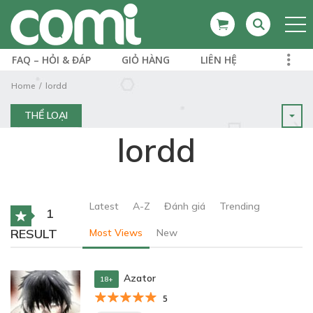
FAQ – HỎI & ĐÁP
GIỎ HÀNG
LIÊN HỆ
Home
lordd
THỂ LOẠI
lordd
Latest
A-Z
Đánh giá
Trending
1
RESULT
Most Views
New
Azator
18+
5