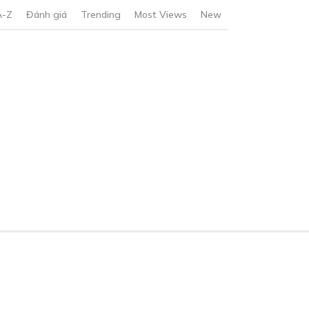
A-Z
Đánh giá
Trending
Most Views
New