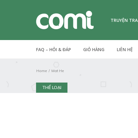
TRUYỆN TR
FAQ – HỎI & ĐÁP
GIỎ HÀNG
LIÊN HỆ
Home
Mat He
THỂ LOẠI