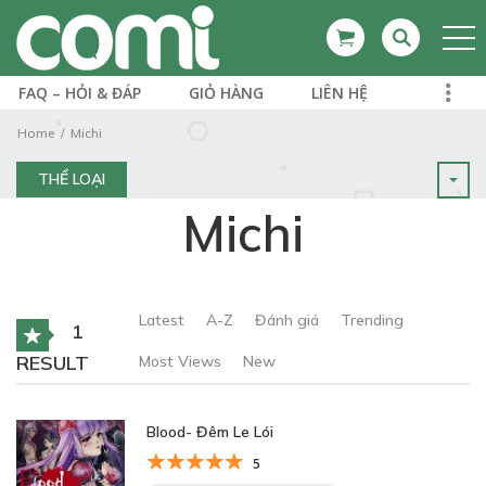
FAQ – HỎI & ĐÁP
GIỎ HÀNG
LIÊN HỆ
Home
Michi
THỂ LOẠI
Michi
Latest
A-Z
Đánh giá
Trending
1
RESULT
Most Views
New
Blood- Đêm Le Lói
5