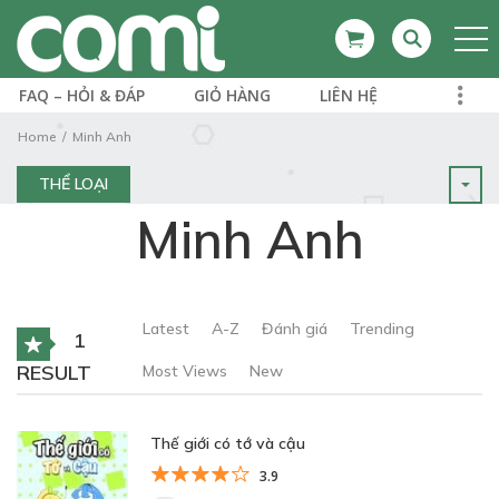
FAQ – HỎI & ĐÁP
GIỎ HÀNG
LIÊN HỆ
Home
Minh Anh
THỂ LOẠI
Minh Anh
Latest
A-Z
Đánh giá
Trending
1
RESULT
Most Views
New
Thế giới có tớ và cậu
3.9