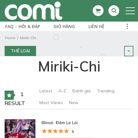
FAQ – HỎI & ĐÁP
GIỎ HÀNG
LIÊN HỆ
Home
Miriki-Chi
THỂ LOẠI
Miriki-Chi
Latest
A-Z
Đánh giá
Trending
1
RESULT
Most Views
New
Blood- Đêm Le Lói
5