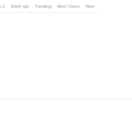
A-Z
Đánh giá
Trending
Most Views
New