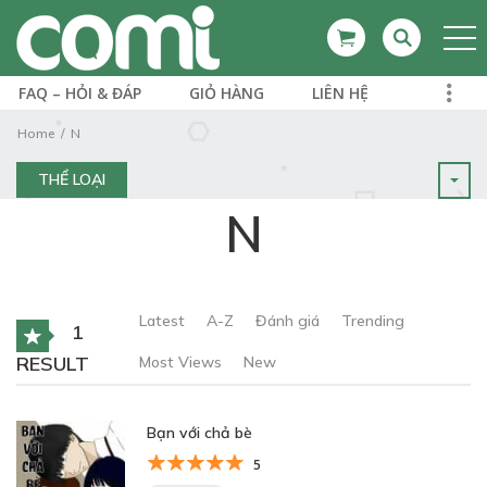
FAQ – HỎI & ĐÁP
GIỎ HÀNG
LIÊN HỆ
Home
N
THỂ LOẠI
N
Latest
A-Z
Đánh giá
Trending
1
RESULT
Most Views
New
Bạn với chả bè
5