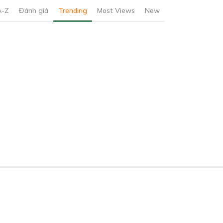
A-Z
Đánh giá
Trending
Most Views
New