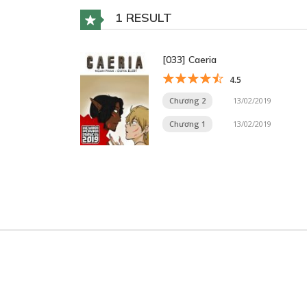
1 RESULT
[033] Caeria
4.5
Chương 2
13/02/2019
Chương 1
13/02/2019