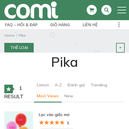
FAQ – HỎI & ĐÁP
GIỎ HÀNG
LIÊN HỆ
Home
Pika
THỂ LOẠI
Pika
Latest
A-Z
Đánh giá
Trending
1
RESULT
Most Views
New
Lạc vào giấc mơ
5