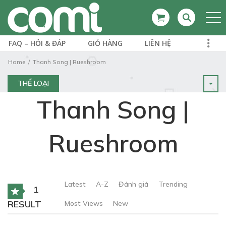
FAQ – HỎI & ĐÁP
GIỎ HÀNG
LIÊN HỆ
Home
Thanh Song | Rueshroom
THỂ LOẠI
Thanh Song |
Rueshroom
Latest
A-Z
Đánh giá
Trending
1
RESULT
Most Views
New