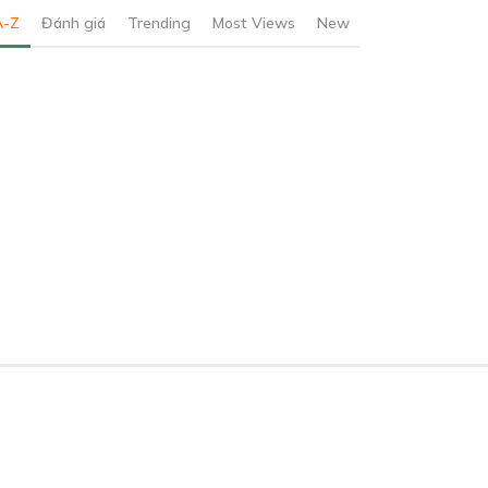
A-Z
Đánh giá
Trending
Most Views
New