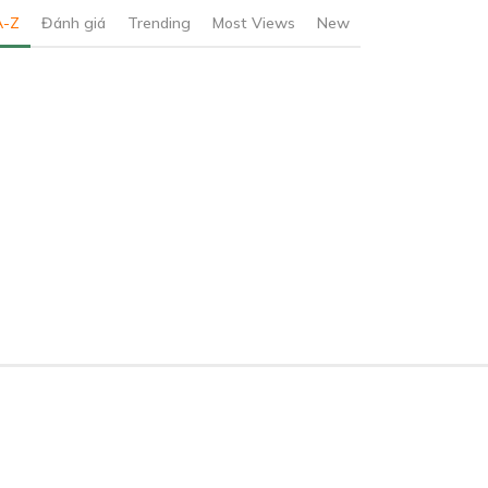
A-Z
Đánh giá
Trending
Most Views
New