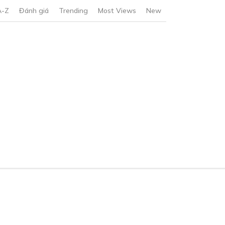
A-Z
Đánh giá
Trending
Most Views
New