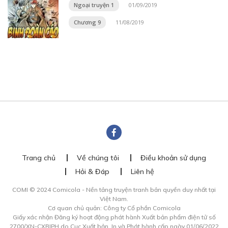
Ngoại truyện 1
01/09/2019
Chương 9
11/08/2019
Trang chủ
Về chúng tôi
Điều khoản sử dụng
Hỏi & Đáp
Liên hệ
COMI © 2024 Comicola - Nền tảng truyện tranh bản quyền duy nhất tại
Việt Nam.
Cơ quan chủ quản: Công ty Cổ phần Comicola
Giấy xác nhận Đăng ký hoạt động phát hành Xuất bản phẩm điện tử số
2700/XN-CXBIPH do Cục Xuất bản, In và Phát hành cấp ngày 01/06/2022