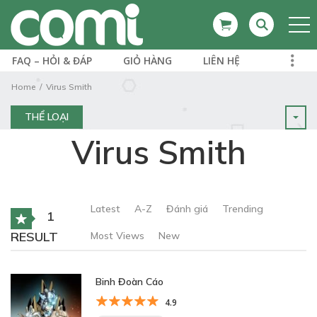
FAQ – HỎI & ĐÁP
GIỎ HÀNG
LIÊN HỆ
Home
Virus Smith
THỂ LOẠI
Virus Smith
Latest
A-Z
Đánh giá
Trending
1
RESULT
Most Views
New
Binh Đoàn Cáo
4.9