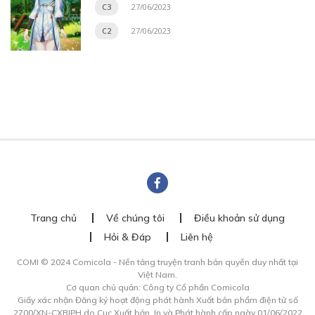
C3
27/06/2023
C2
27/06/2023
Trang chủ
Về chúng tôi
Điều khoản sử dụng
Hỏi & Đáp
Liên hệ
COMI © 2024 Comicola - Nền tảng truyện tranh bản quyền duy nhất tại
Việt Nam.
Cơ quan chủ quản: Công ty Cổ phần Comicola
Giấy xác nhận Đăng ký hoạt động phát hành Xuất bản phẩm điện tử số
2700/XN-CXBIPH do Cục Xuất bản, In và Phát hành cấp ngày 01/06/2022