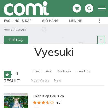
FAQ – HỎI & ĐÁP
GIỎ HÀNG
LIÊN HỆ
Home
Vyesuki
THỂ LOẠI
Vyesuki
Latest
A-Z
Đánh giá
Trending
1
RESULT
Most Views
New
Thiên Kiếp Câu Tịch
3.7