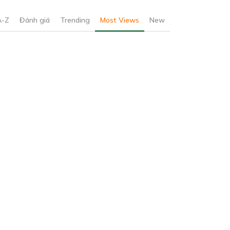
A-Z
Đánh giá
Trending
Most Views
New