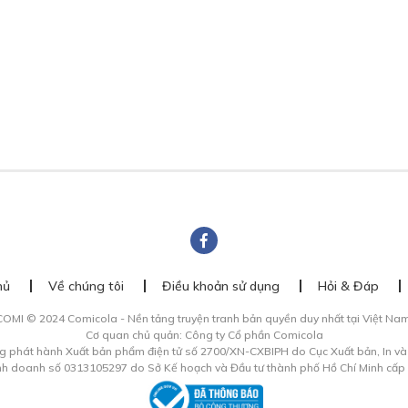
hủ
Về chúng tôi
Điều khoản sử dụng
Hỏi & Đáp
COMI © 2024 Comicola - Nền tảng truyện tranh bản quyền duy nhất tại Việt Nam
Cơ quan chủ quản: Công ty Cổ phần Comicola
g phát hành Xuất bản phẩm điện tử số 2700/XN-CXBIPH do Cục Xuất bản, In v
inh doanh số 0313105297 do Sở Kế hoạch và Đầu tư thành phố Hồ Chí Minh cấp