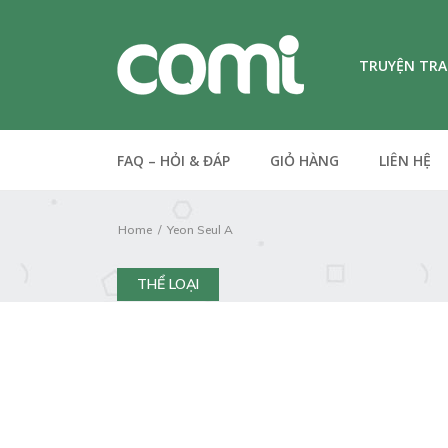
TRUYỆN TR
FAQ – HỎI & ĐÁP
GIỎ HÀNG
LIÊN HỆ
Home
Yeon Seul A
THỂ LOẠI