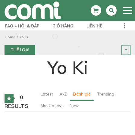
FAQ – HỎI & ĐÁP
GIỎ HÀNG
LIÊN HỆ
Home
Yo Ki
THỂ LOẠI
Yo Ki
Latest
A-Z
Đánh giá
Trending
0
RESULTS
Most Views
New