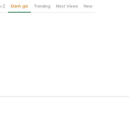
A-Z
Đánh giá
Trending
Most Views
New