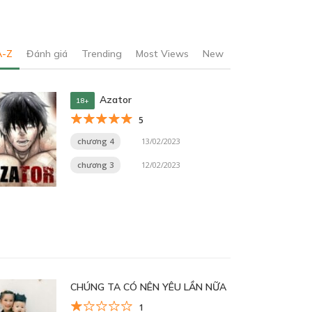
A-Z
Đánh giá
Trending
Most Views
New
Azator
18+
5
chương 4
13/02/2023
chương 3
12/02/2023
CHÚNG TA CÓ NÊN YÊU LẦN NỮA
1