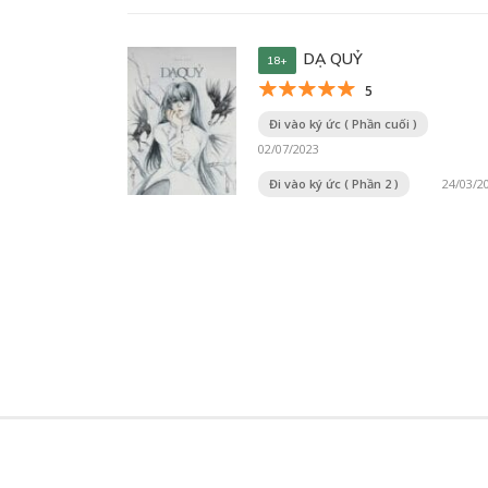
DẠ QUỶ
18+
5
Đi vào ký ức ( Phần cuối )
02/07/2023
Đi vào ký ức ( Phần 2 )
24/03/2