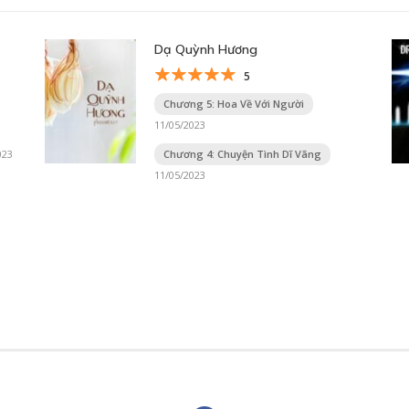
Dạ Quỳnh Hương
5
Chương 5: Hoa Về Với Người
11/05/2023
023
Chương 4: Chuyện Tình Dĩ Vãng
11/05/2023