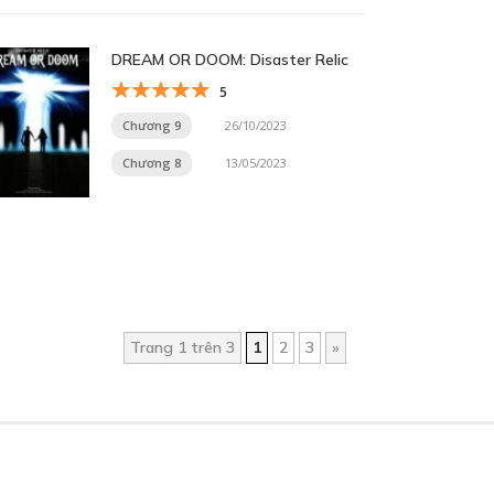
DREAM OR DOOM: Disaster Relic
5
Chương 9
26/10/2023
Chương 8
13/05/2023
Trang 1 trên 3
1
2
3
»