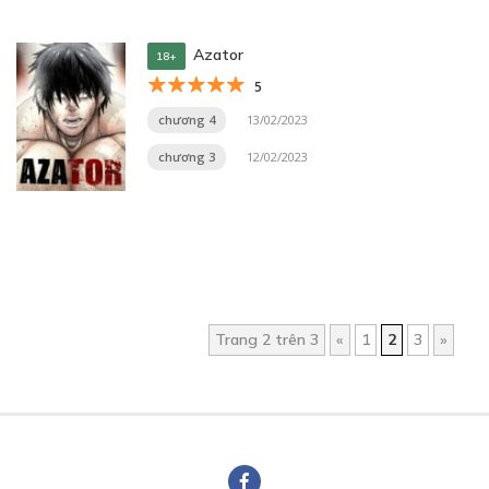
Azator
18+
5
chương 4
13/02/2023
chương 3
12/02/2023
Trang 2 trên 3
«
1
2
3
»