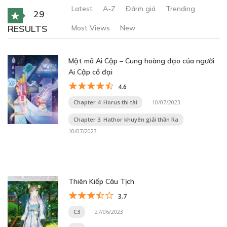
Latest
A-Z
Đánh giá
Trending
29
RESULTS
Most Views
New
Mật mã Ai Cập – Cung hoàng đạo của người
Ai Cập cổ đại
4.6
Chapter 4: Horus thi tài
10/07/2023
Chapter 3: Hathor khuyên giải thần Ra
10/07/2023
Thiên Kiếp Câu Tịch
3.7
C3
27/06/2023