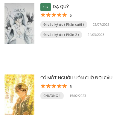
DẠ QUỶ
18+
5
Đi vào ký ức ( Phần cuối )
02/07/2023
Đi vào ký ức ( Phần 2 )
24/03/2023
CÓ MÔT NGƯỜI LUÔN CHỜ ĐỢI CẬU
5
CHƯƠNG 1
15/02/2023