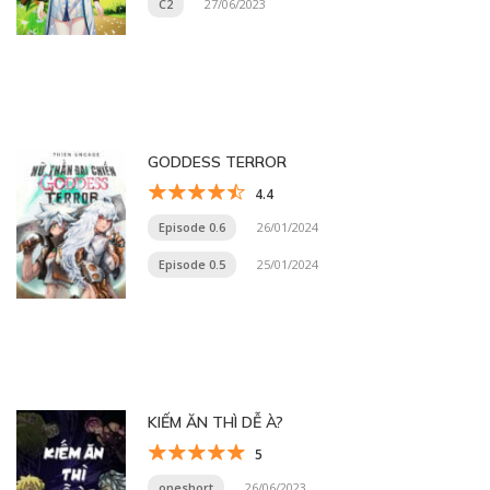
C2
27/06/2023
GODDESS TERROR
4.4
Episode 0.6
26/01/2024
Episode 0.5
25/01/2024
KIẾM ĂN THÌ DỄ À?
5
oneshort
26/06/2023