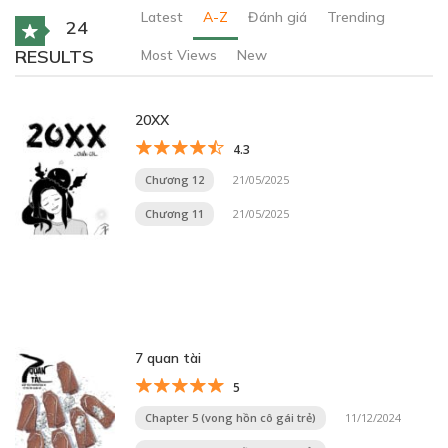
Latest
A-Z
Đánh giá
Trending
24
RESULTS
Most Views
New
20XX
4.3
Chương 12
21/05/2025
Chương 11
21/05/2025
7 quan tài
5
Chapter 5 (vong hồn cô gái trẻ)
11/12/2024