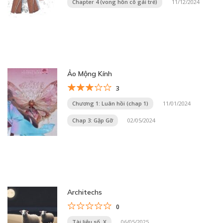
Chapter 4 (vong hồn cô gái trẻ)
11/12/2024
Ảo Mộng Kính
3
Chương 1: Luân hồi (chap 1)
11/01/2024
Chap 3: Gặp Gỡ
02/05/2024
Architechs
0
Tài liệu số X
06/05/2025