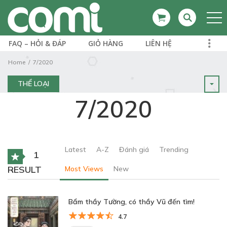
FAQ – HỎI & ĐÁP
GIỎ HÀNG
LIÊN HỆ
Home
7/2020
THỂ LOẠI
7/2020
Latest
A-Z
Đánh giá
Trending
1
RESULT
Most Views
New
Bẩm thầy Tường, có thầy Vũ đến tìm!
4.7