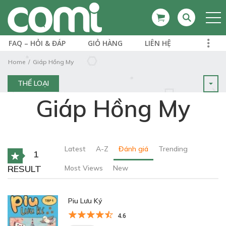
FAQ – HỎI & ĐÁP
GIỎ HÀNG
LIÊN HỆ
Home
Giáp Hồng My
THỂ LOẠI
Giáp Hồng My
Latest
A-Z
Đánh giá
Trending
1
RESULT
Most Views
New
Piu Lưu Ký
4.6