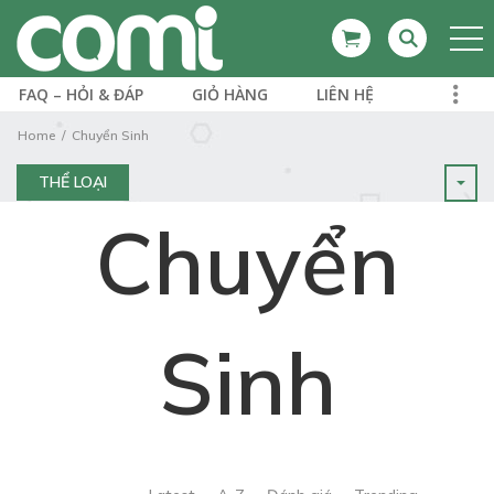
FAQ – HỎI & ĐÁP
GIỎ HÀNG
LIÊN HỆ
Home
Chuyển Sinh
THỂ LOẠI
Chuyển
Sinh