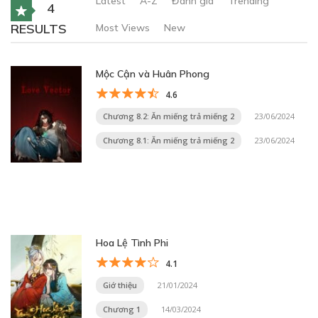
Latest
A-Z
Đánh giá
Trending
4
RESULTS
Most Views
New
Mộc Cận và Huân Phong
4.6
Chương 8.2: Ăn miếng trả miếng 2
23/06/2024
Chương 8.1: Ăn miếng trả miếng 2
23/06/2024
Hoa Lệ Tình Phi
4.1
Giớ thiệu
21/01/2024
Chương 1
14/03/2024