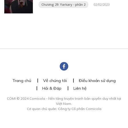
Chương 29: Yarkary - phần 2
02/02/2023
Trang chủ
Về chúng tôi
Điều khoản sử dụng
Hỏi & Đáp
Liên hệ
COMI © 2024 Comicola - Nền tảng truyện tranh bản quyền duy nhất tại
Việt Nam.
Cơ quan chủ quản: Công ty Cổ phần Comicola
Giấy xác nhận Đăng ký hoạt động phát hành Xuất bản phẩm điện tử số
2700/XN-CXBIPH do Cục Xuất bản, In và Phát hành cấp ngày 01/06/2022
Giấy Đăng kí kinh doanh số 0313105297 do Sở Kế hoạch và Đầu tư thành