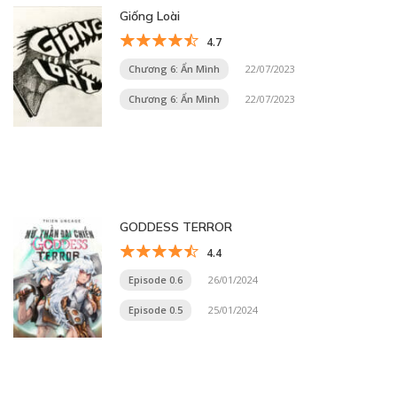
Giống Loài
4.7
Chương 6: Ẩn Mình
22/07/2023
Chương 6: Ẩn Mình
22/07/2023
GODDESS TERROR
4.4
Episode 0.6
26/01/2024
Episode 0.5
25/01/2024