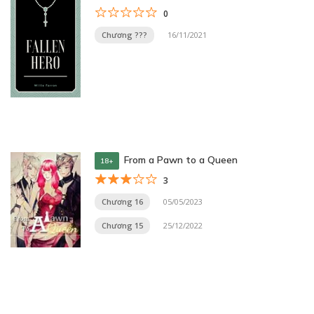
0
Chương ???
16/11/2021
From a Pawn to a Queen
18+
3
Chương 16
05/05/2023
Chương 15
25/12/2022