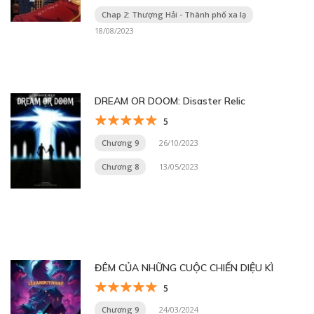
Chap 2: Thượng Hải - Thành phố xa lạ
18/08/2023
DREAM OR DOOM: Disaster Relic
5
Chương 9
26/10/2023
Chương 8
13/05/2023
ĐÊM CỦA NHỮNG CUỘC CHIẾN DIỆU KÌ
5
Chương 9
24/03/2024