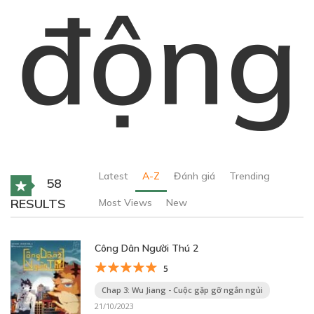
động
Latest
A-Z
Đánh giá
Trending
58
RESULTS
Most Views
New
Công Dân Người Thú 2
5
Chap 3: Wu Jiang - Cuộc gặp gỡ ngắn ngủi
21/10/2023