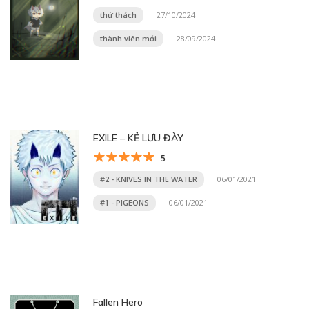
thử thách
27/10/2024
thành viên mới
28/09/2024
EXILE – KẺ LƯU ĐÀY
5
#2 - KNIVES IN THE WATER
06/01/2021
#1 - PIGEONS
06/01/2021
Fallen Hero