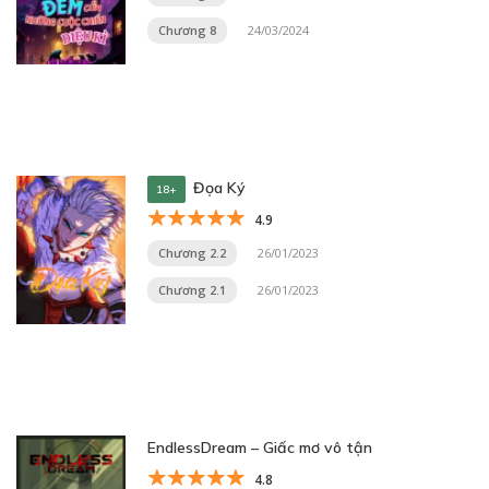
Chương 8
24/03/2024
Đọa Ký
18+
4.9
Chương 2.2
26/01/2023
Chương 2.1
26/01/2023
EndlessDream – Giấc mơ vô tận
4.8