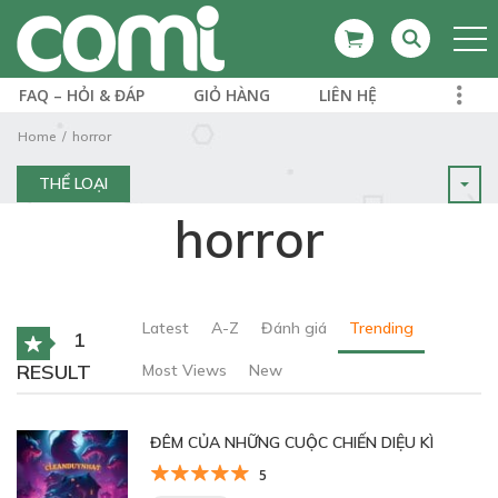
FAQ – HỎI & ĐÁP
GIỎ HÀNG
LIÊN HỆ
Home
horror
THỂ LOẠI
horror
Latest
A-Z
Đánh giá
Trending
1
RESULT
Most Views
New
ĐÊM CỦA NHỮNG CUỘC CHIẾN DIỆU KÌ
5