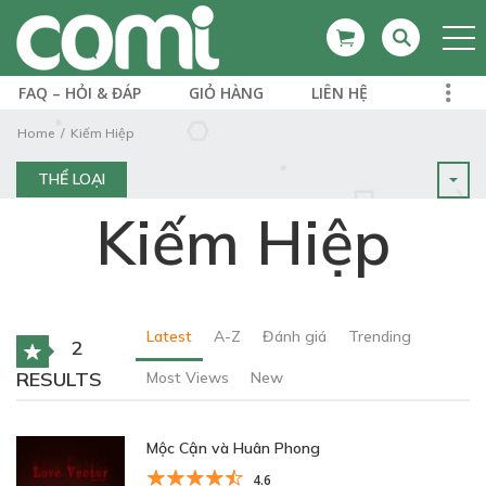
FAQ – HỎI & ĐÁP
GIỎ HÀNG
LIÊN HỆ
Home
Kiếm Hiệp
THỂ LOẠI
Kiếm Hiệp
Latest
A-Z
Đánh giá
Trending
2
RESULTS
Most Views
New
Mộc Cận và Huân Phong
4.6