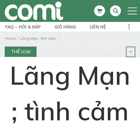
FAQ – HỎI & ĐÁP
GIỎ HÀNG
LIÊN HỆ
Home
Lãng Mạn ; tình cảm
THỂ LOẠI
Lãng Mạn
; tình cảm