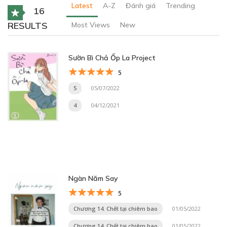
Latest
A-Z
Đánh giá
Trending
16
RESULTS
Most Views
New
Sườn Bì Chả Ốp La Project
5
5
05/07/2022
4
04/12/2021
Ngàn Năm Say
5
Chương 14. Chết tại chiêm bao
01/05/2022
Chương 14. Chết tại chiêm bao
01/05/2022