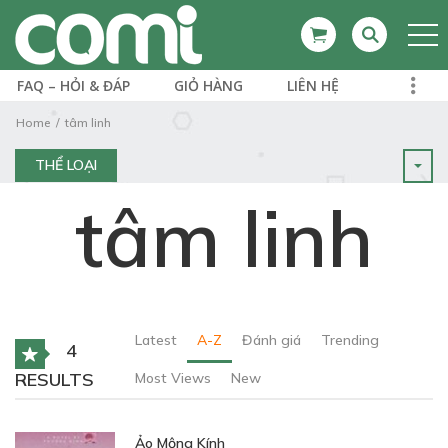
FAQ – HỎI & ĐÁP
GIỎ HÀNG
LIÊN HỆ
Home
tâm linh
THỂ LOẠI
tâm linh
Latest
A-Z
Đánh giá
Trending
4
RESULTS
Most Views
New
Ảo Mộng Kính