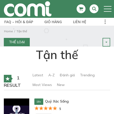
FAQ – HỎI & ĐÁP
GIỎ HÀNG
LIÊN HỆ
Home
Tận thế
THỂ LOẠI
Tận thế
Latest
A-Z
Đánh giá
Trending
1
RESULT
Most Views
New
Quỷ Xác Sống
18+
5