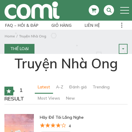
FAQ – HỎI & ĐÁP
GIỎ HÀNG
LIÊN HỆ
Home
Truyện Nhà Ong
THỂ LOẠI
Truyện Nhà Ong
Latest
A-Z
Đánh giá
Trending
1
RESULT
Most Views
New
Hãy Để Tôi Lắng Nghe
4