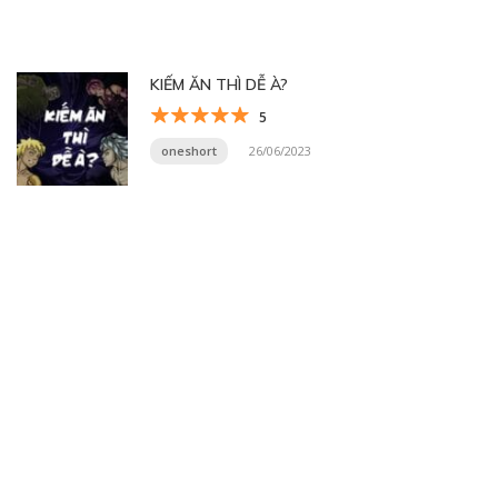
KIẾM ĂN THÌ DỄ À?
5
oneshort
26/06/2023
Trang 3 trên 12
«
1
2
3
4
5
...
10
...
»
Trang cuối »