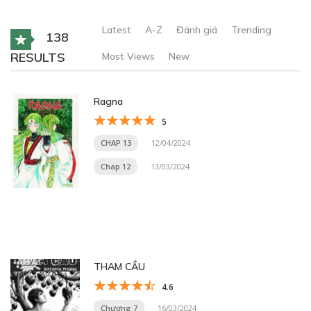
Latest
A-Z
Đánh giá
Trending
138
RESULTS
Most Views
New
Ragna
5
CHAP 13
12/04/2024
Chap 12
13/03/2024
THAM CẦU
4.6
Chương 7
16/03/2024