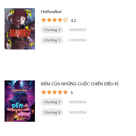
Halfwalker
4.2
Chương 3
26/09/2024
Chương 2
07/06/2024
ĐÊM CỦA NHỮNG CUỘC CHIẾN DIỆU KÌ
5
Chương 9
24/03/2024
Chương 8
24/03/2024