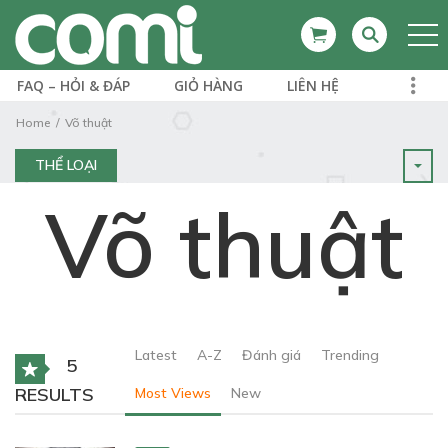
FAQ – HỎI & ĐÁP
GIỎ HÀNG
LIÊN HỆ
Home
Võ thuật
THỂ LOẠI
Võ thuật
Latest
A-Z
Đánh giá
Trending
5
RESULTS
Most Views
New