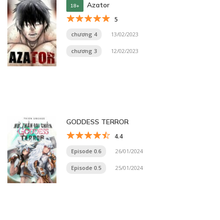
Azator
18+
5
chương 4
13/02/2023
chương 3
12/02/2023
GODDESS TERROR
4.4
Episode 0.6
26/01/2024
Episode 0.5
25/01/2024