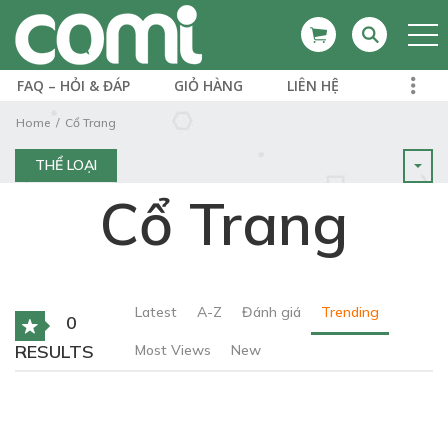
FAQ – HỎI & ĐÁP
GIỎ HÀNG
LIÊN HỆ
Home
Cổ Trang
THỂ LOẠI
Cổ Trang
Latest
A-Z
Đánh giá
Trending
0
RESULTS
Most Views
New