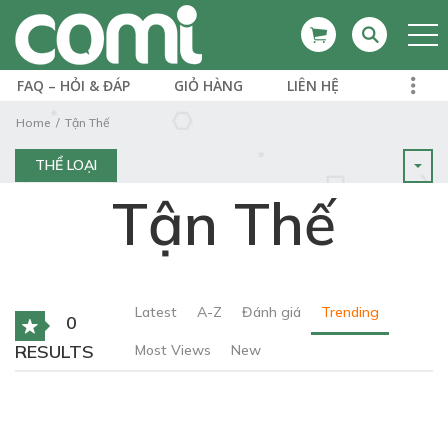
FAQ – HỎI & ĐÁP
GIỎ HÀNG
LIÊN HỆ
Home
Tận Thế
THỂ LOẠI
Tận Thế
Latest
A-Z
Đánh giá
Trending
0
RESULTS
Most Views
New